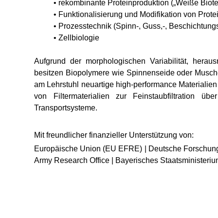
• rekombinante Proteinproduktion („Weiße Biot
• Funktionalisierung und Modifikation von Prote
• Prozesstechnik (Spinn-, Guss,-, Beschichtungsv
• Zellbiologie
Aufgrund der morphologischen Variabilität, heraus
besitzen Biopolymere wie Spinnenseide oder Musche
am Lehrstuhl neuartige high-performance Materialien
von Filtermaterialien zur Feinstaubfiltration ü
Transportsysteme.
Mit freundlicher finanzieller Unterstützung von:
Europäische Union (EU EFRE) | Deutsche Forschungs
Army Research Office | Bayerisches Staatsministeri