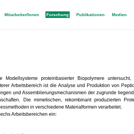
Mitarbeiter/Innen
Forschung
Publikationen
Medien
e Modellsysteme proteinbasierter Biopolymere untersuch
erer Arbeitsbereich ist die Analyse und Produktion von Pepti
kungen und Assemblierungsmechanismen der zugrunde liegende
nschaften. Die mimetischen, rekombinant produzierten Prot
ozessmethoden in verschiedene Materialformen verarbeitet.
 sechs Arbeitsbereichen ein: